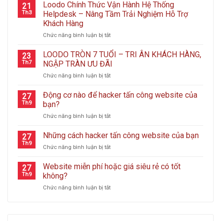
Loodo Chính Thức Vận Hành Hệ Thống
21
Th3
Helpdesk – Nâng Tầm Trải Nghiệm Hỗ Trợ
Khách Hàng
ở
Chức năng bình luận bị tắt
Loodo
Chính
LOODO TRÒN 7 TUỔI – TRI ÂN KHÁCH HÀNG,
23
Thức
Th7
NGẬP TRÀN ƯU ĐÃI
Vận
ở
Chức năng bình luận bị tắt
Hành
LOODO
Hệ
TRÒN
Động cơ nào để hacker tấn công website của
Thống
27
7
Helpdesk
Th9
bạn?
TUỔI
–
ở
Chức năng bình luận bị tắt
–
Nâng
Động
TRI
Tầm
cơ
Những cách hacker tấn công website của bạn
ÂN
27
Trải
nào
KHÁCH
Th9
Nghiệm
ở
Chức năng bình luận bị tắt
để
HÀNG,
Hỗ
Những
hacker
NGẬP
Trợ
cách
Website miễn phí hoặc giá siêu rẻ có tốt
tấn
27
TRÀN
Khách
hacker
Th9
không?
công
ƯU
Hàng
tấn
website
ĐÃI
ở
Chức năng bình luận bị tắt
công
của
Website
website
bạn?
miễn
của
phí
bạn
hoặc