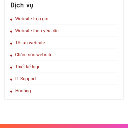
Dịch vụ
giá
siêu
rẻ
Website trọn gói
có
tốt
không?
Website theo yêu cầu
Tối ưu website
Chăm sóc website
Thiết kế logo
IT Support
Hosting