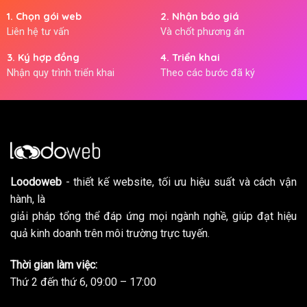
1. Chọn gói web
2. Nhận báo giá
Liên hệ tư vấn
Và chốt phương án
3. Ký hợp đồng
4. Triển khai
Nhận quy trình triển khai
Theo các bước đã ký
Loodoweb
- thiết kế website, tối ưu hiệu suất và cách vận
hành, là
giải pháp tổng thể đáp ứng mọi ngành nghề, giúp đạt hiệu
quả kinh doanh trên môi trường trực tuyến.
Thời gian làm việc:
Thứ 2 đến thứ 6, 09:00 – 17:00