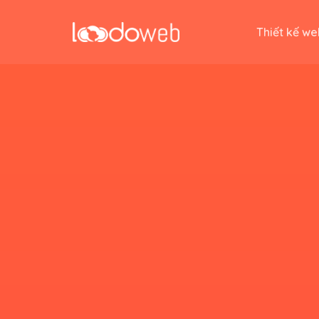
Skip
to
Thiết kế we
content