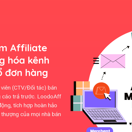
 Affiliate
ng hóa kênh
ổ đơn hàng
viên (CTV/Đối tác) bán
 cáo trả trước. LoodoAff
động, tích hợp hoàn hảo
ối thượng của mọi nhà bán