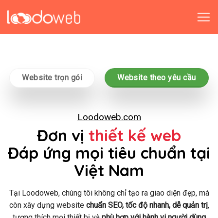
Skip
to
content
Website trọn gói
Website theo yêu cầu
Loodoweb.com
Đơn vị
thiết kế web
Đáp ứng mọi tiêu chuẩn tại
Việt Nam
Tại Loodoweb, chúng tôi không chỉ tạo ra giao diện đẹp, mà
còn xây dựng website
chuẩn SEO, tốc độ nhanh, dễ quản trị
,
tương thích mọi thiết bị và
phù hợp với hành vi người dùng