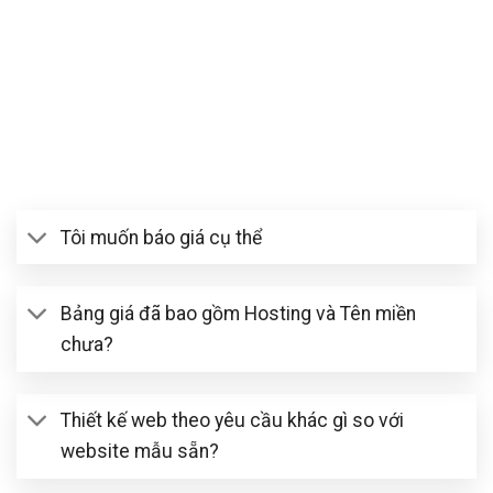
đặc biệt
Quyền lợi
Tích hợp
Tích hợp
đặc biệt
phần mềm
phần mềm
Tích hợp
LoodoAff
LoodoAff
phần mềm
LoodoAff
Tôi muốn báo giá cụ thể
Bảng giá đã bao gồm Hosting và Tên miền
chưa?
Thiết kế web theo yêu cầu khác gì so với
website mẫu sẵn?