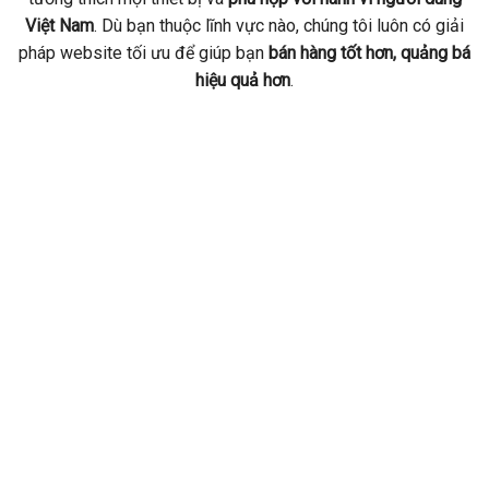
Việt Nam
. Dù bạn thuộc lĩnh vực nào, chúng tôi luôn có giải
pháp website tối ưu để giúp bạn
bán hàng tốt hơn, quảng bá
hiệu quả hơn
.
SỬ
GIAO
CHỨC
DÀNH
BÀN
BẢ
DỤNG
DIỆN
NĂNG
CHO
GIAO
HÀN
MẪU
THEO
THEO
DOANH
MÃ
TRO
BẤT
YÊU
YÊU
NGHIỆP
NGUỒN
SUỐ
KỲ
CẦU
CẦU
CÓ
SAU
THỜ
HOẶC
KHÁCH
KHÁCH
ĐỊNH
KHI
GIAN 
THIẾT
HÀNG
HÀNG
HƯỚNG
HOÀN
TRÌ 
KẾ
RÕ
THÀNH
BUSIN
MỚI
RÀNG
HOST
Chuyên
Cao
Ứng
nghiệp
cấp
dụng
Web
Từ
Từ