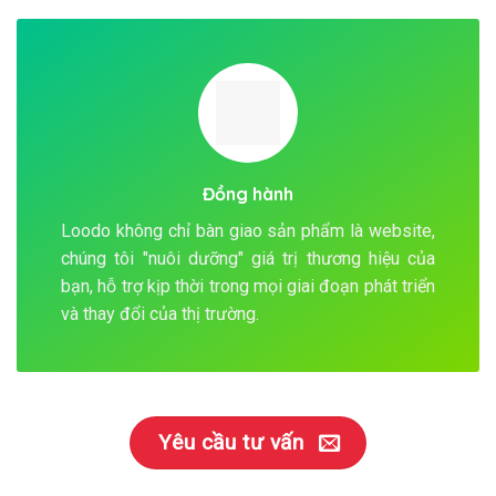
Đồng hành
Loodo không chỉ bàn giao sản phẩm là website,
chúng tôi "nuôi dưỡng" giá trị thương hiệu của
bạn, hỗ trợ kịp thời trong mọi giai đoạn phát triển
và thay đổi của thị trường.
Yêu cầu tư vấn