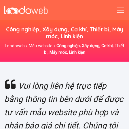
Skip
to
content
Công nghiệp, Xây dựng, Cơ khí, Thiết bị, Máy
móc, Linh kiện
Loodoweb
Mẫu website
Công nghiệp, Xây dựng, Cơ khí, Thiết
bị, Máy móc, Linh kiện
Vui lòng liên hệ trực tiếp
bằng thông tin bên dưới để được
tư vấn mẫu website phù hợp và
nhận báo giá chi tiết. Chúng tôi