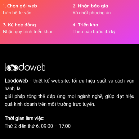
1. Chọn gói web
2. Nhận báo giá
Liên hệ tư vấn
Và chốt phương án
3. Ký hợp đồng
4. Triển khai
Nhận quy trình triển khai
Theo các bước đã ký
Loodoweb
- thiết kế website, tối ưu hiệu suất và cách vận
hành, là
giải pháp tổng thể đáp ứng mọi ngành nghề, giúp đạt hiệu
quả kinh doanh trên môi trường trực tuyến.
Thời gian làm việc:
Thứ 2 đến thứ 6, 09:00 – 17:00