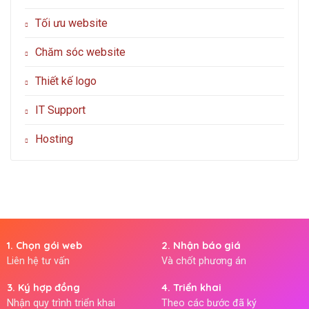
Tối ưu website
Chăm sóc website
Thiết kế logo
IT Support
Hosting
1. Chọn gói web
2. Nhận báo giá
Liên hệ tư vấn
Và chốt phương án
3. Ký hợp đồng
4. Triển khai
Nhận quy trình triển khai
Theo các bước đã ký