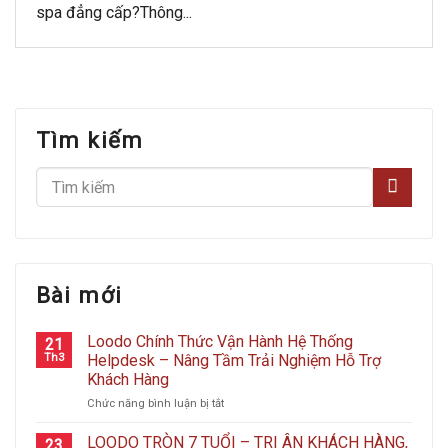
spa đẳng cấp?Thông...
Tìm kiếm
Bài mới
Loodo Chính Thức Vận Hành Hệ Thống
21
Th3
Helpdesk – Nâng Tầm Trải Nghiệm Hỗ Trợ
Khách Hàng
ở
Chức năng bình luận bị tắt
Loodo
Chính
LOODO TRÒN 7 TUỔI – TRI ÂN KHÁCH HÀNG,
23