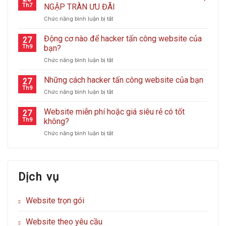
Thức
Th7
NGẬP TRÀN ƯU ĐÃI
Vận
ở
Chức năng bình luận bị tắt
Hành
LOODO
Hệ
TRÒN
Động cơ nào để hacker tấn công website của
Thống
27
7
Helpdesk
Th9
bạn?
TUỔI
–
ở
Chức năng bình luận bị tắt
–
Nâng
Động
TRI
Tầm
cơ
Những cách hacker tấn công website của bạn
ÂN
27
Trải
nào
KHÁCH
Th9
Nghiệm
ở
Chức năng bình luận bị tắt
để
HÀNG,
Hỗ
Những
hacker
NGẬP
Trợ
cách
Website miễn phí hoặc giá siêu rẻ có tốt
tấn
27
TRÀN
Khách
hacker
Th9
không?
công
ƯU
Hàng
tấn
website
ĐÃI
ở
Chức năng bình luận bị tắt
công
của
Website
website
bạn?
miễn
của
phí
bạn
hoặc
Dịch vụ
giá
siêu
rẻ
Website trọn gói
có
tốt
không?
Website theo yêu cầu