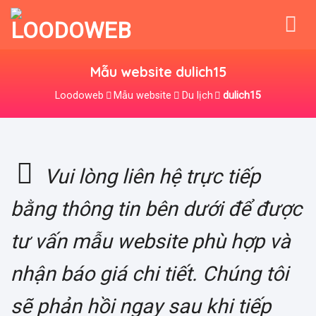
Skip
to
content
Mẫu website dulich15
Loodoweb
Mẫu website
Du lịch
dulich15
Vui lòng liên hệ trực tiếp
bằng thông tin bên dưới để được
tư vấn mẫu website phù hợp và
nhận báo giá chi tiết. Chúng tôi
sẽ phản hồi ngay sau khi tiếp