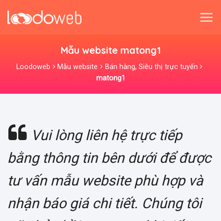
Skip
to
content
Mẫu website matong1
Loodoweb
Mẫu website
Bán hàng, Siêu thị trực tuyến
matong1
Vui lòng liên hệ trực tiếp
bằng thông tin bên dưới để được
tư vấn mẫu website phù hợp và
nhận báo giá chi tiết. Chúng tôi