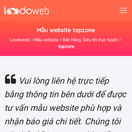
Skip
to
content
Mẫu website topzone
Loodoweb
Mẫu website
Bán hàng, Siêu thị trực tuyến
topzone
Vui lòng liên hệ trực tiếp
bằng thông tin bên dưới để được
tư vấn mẫu website phù hợp và
nhận báo giá chi tiết. Chúng tôi